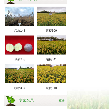
绥农148
绥粳309
绥新2号
绥粳341
绥粳337
绥粳318
专家名录
更多