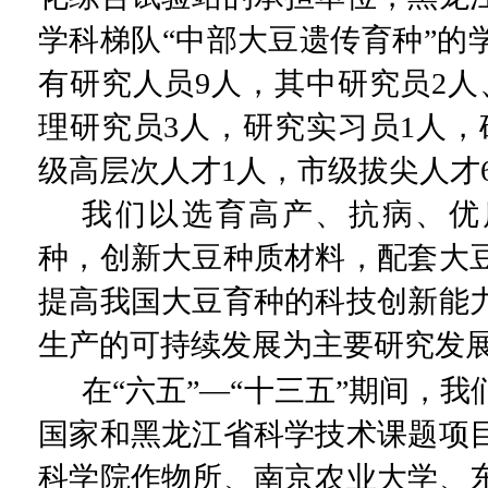
学科梯队
“
中部大豆遗传育种
”
的
有研究人员
9
人，其中研究员
2
人
理研究员
3
人，研究实习员
1
人，
级高层次人才
1
人，市级拔尖人才
我们以选育高产、抗病、优
种，创新大豆种质材料，配套大
提高我国大豆育种的科技创新能
生产的可持续发展为主要研究发
在
“
六五
”—“
十三五
”
期间，我
国家和黑龙江省科学技术课题项
科学院作物所、南京农业大学、