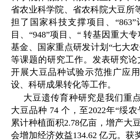
省农业科学院、省农科院大豆所
担了国家科技支撑项目、
“863”
目、
“948”
项目、
“
转基因重大专
基金、国家重点研发计划
“
七大农
等课题的研究工作。发表研究论
开展大豆品种试验示范推广应
设、科研成果转化等工作。
大豆遗传育种研究是我们重
大豆品种
74
个，至
2022
年
“绥
累计种植面积
2.78
亿亩，增产大
会增加经济效益
134.62
亿元。获