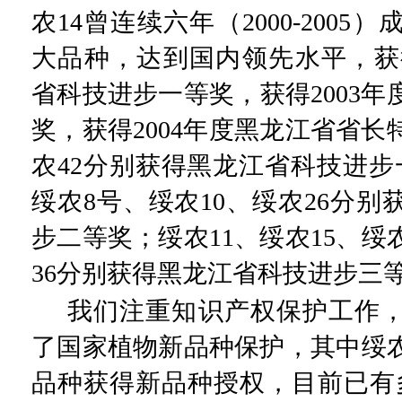
农
14
曾连续六年（
2000-2005
）
大品种，达到国内领先水平，获
省科技进步一等奖，获得
2003
年
奖，获得
2004
年度黑龙江省省长
农
42
分别获得黑龙江省科技进步
绥农
8
号、绥农
10
、绥农
26
分别
步二等奖；绥农
11
、绥农
15
、绥
36
分别获得黑龙江省科技进步三
我们注重知识产权保护工作
了国家植物新品种保护，其中绥
品种获得新品种授权，目前已有